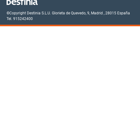
©Copyright Destinia S.L.U.
Glorieta de Quevedo, 9,
Madrid
,
28015
España
Tel. 915242400