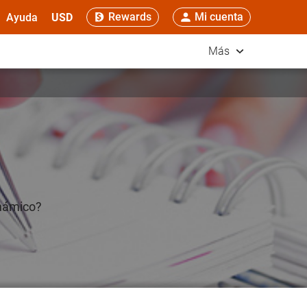
Rewards
Mi cuenta
Ayuda
USD
Más
inámico?